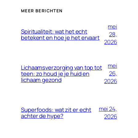
MEER BERICHTEN
mei
Spiritualiteit: wat het echt
28,
betekent en hoe je het ervaart
2026
mei
Lichaamsverzorging van top tot
26,
teen: zo houd je je huid en
lichaam gezond
2026
mei 24,
Superfoods: wat zit er echt
achter de hype?
2026