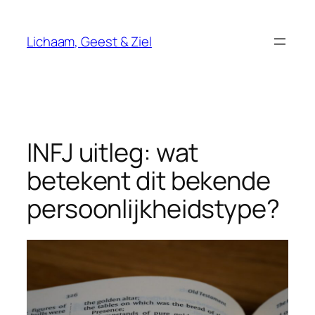
Ga
naar
Lichaam, Geest & Ziel
de
inhoud
INFJ uitleg: wat
betekent dit bekende
persoonlijkheidstype?