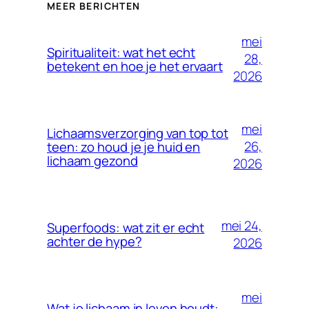
MEER BERICHTEN
mei
Spiritualiteit: wat het echt
28,
betekent en hoe je het ervaart
2026
mei
Lichaamsverzorging van top tot
26,
teen: zo houd je je huid en
lichaam gezond
2026
mei 24,
Superfoods: wat zit er echt
achter de hype?
2026
mei
Wat je lichaam in leven houdt: