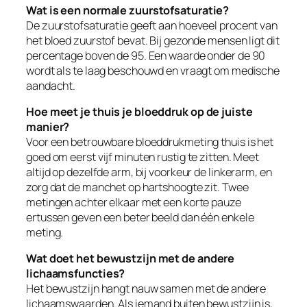
Wat is een normale zuurstofsaturatie?
De zuurstofsaturatie geeft aan hoeveel procent van
het bloed zuurstof bevat. Bij gezonde mensen ligt dit
percentage boven de 95. Een waarde onder de 90
wordt als te laag beschouwd en vraagt om medische
aandacht.
Hoe meet je thuis je bloeddruk op de juiste
manier?
Voor een betrouwbare bloeddrukmeting thuis is het
goed om eerst vijf minuten rustig te zitten. Meet
altijd op dezelfde arm, bij voorkeur de linkerarm, en
zorg dat de manchet op hartshoogte zit. Twee
metingen achter elkaar met een korte pauze
ertussen geven een beter beeld dan één enkele
meting.
Wat doet het bewustzijn met de andere
lichaamsfuncties?
Het bewustzijn hangt nauw samen met de andere
lichaamswaarden. Als iemand buiten bewustzijn is,