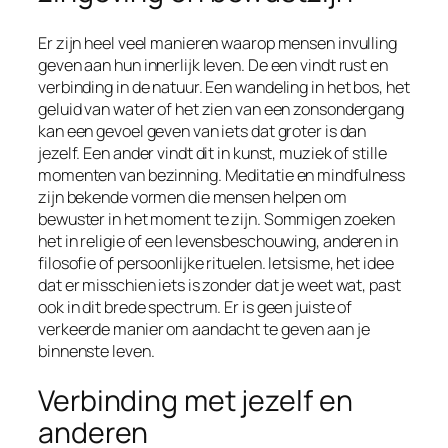
Er zijn heel veel manieren waarop mensen invulling
geven aan hun innerlijk leven. De een vindt rust en
verbinding in de natuur. Een wandeling in het bos, het
geluid van water of het zien van een zonsondergang
kan een gevoel geven van iets dat groter is dan
jezelf. Een ander vindt dit in kunst, muziek of stille
momenten van bezinning. Meditatie en mindfulness
zijn bekende vormen die mensen helpen om
bewuster in het moment te zijn. Sommigen zoeken
het in religie of een levensbeschouwing, anderen in
filosofie of persoonlijke rituelen. Ietsisme, het idee
dat er misschien iets is zonder dat je weet wat, past
ook in dit brede spectrum. Er is geen juiste of
verkeerde manier om aandacht te geven aan je
binnenste leven.
Verbinding met jezelf en
anderen