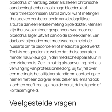
bloeddruk of hartslag, zeker als ze een chronische
aandoening hebben zoals hoge bloeddruk of
hartritmestoornissen. Dat is zinvol, want metingen
thuis geven een beter beeld van de dagelijkse
situatie dan een enkele meting bij de dokter. Mensen
zijn thuis vaak minder gespannen, waardoor de
bloeddruk lager uitvalt dan op de spreekkamer. Een
dagboek bijhouden met meetwaarden helpt de
huisarts om te beoordelen of medicatie goed werkt.
Toch is het goed om te weten dat thuisapparaten
minder nauwkeurig zijn dan medische apparatuur in
een ziekenhuis. Ze zijn nuttig als aanvulling, niet als
vervanging van professionele zorg. Bij twijfel over
een meting is het altijd verstandig om contact op te
nemen met een zorgverlener, zeker als iemand ook
klachten heeft zoals pijn op de borst, duizeligheid of
kortademigheid.
Veelgestelde vragen