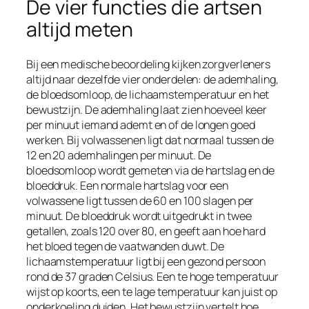
De vier functies die artsen
altijd meten
Bij een medische beoordeling kijken zorgverleners
altijd naar dezelfde vier onderdelen: de ademhaling,
de bloedsomloop, de lichaamstemperatuur en het
bewustzijn. De ademhaling laat zien hoeveel keer
per minuut iemand ademt en of de longen goed
werken. Bij volwassenen ligt dat normaal tussen de
12 en 20 ademhalingen per minuut. De
bloedsomloop wordt gemeten via de hartslag en de
bloeddruk. Een normale hartslag voor een
volwassene ligt tussen de 60 en 100 slagen per
minuut. De bloeddruk wordt uitgedrukt in twee
getallen, zoals 120 over 80, en geeft aan hoe hard
het bloed tegen de vaatwanden duwt. De
lichaamstemperatuur ligt bij een gezond persoon
rond de 37 graden Celsius. Een te hoge temperatuur
wijst op koorts, een te lage temperatuur kan juist op
onderkoeling duiden. Het bewustzijn vertelt hoe