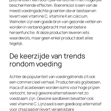
beschermende effecten. Boerenkool is een van de
meest voedingsdichte groenten die er bestaan en
levert veel vitamine C, vitamine K en calcium.
Walnoten zijn een goede bron van gezonde vetten en
worden in verband gebracht met een betere
hersenfunctie. Al deze producten leveren iets
waardevols, maar geen enkel product doet alles
tegelijk.
De keerzijde van trends
rondom voeding
Achter de populariteit van voedingstrends zit ook
een commercieel verhaal. Producten als gojibessen,
maca of acaibessen worden soms voor hoge prijzen
verkocht, terwijl gewone alternatieven net zo
voedzaam zijn. Gewone aardbeien bevatten ook
veel vitamine C. Lijnzaad is een goedkoop alternatief
voor chiazaad en levert vergelijkbare