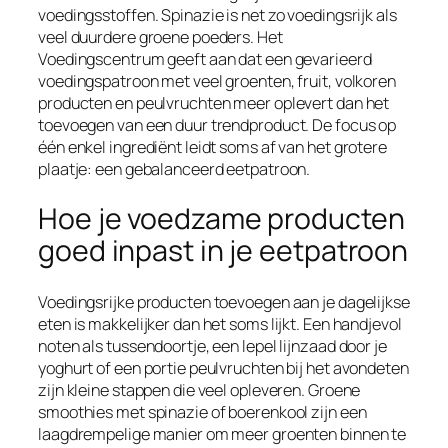
voedingsstoffen. Spinazie is net zo voedingsrijk als
veel duurdere groene poeders. Het
Voedingscentrum geeft aan dat een gevarieerd
voedingspatroon met veel groenten, fruit, volkoren
producten en peulvruchten meer oplevert dan het
toevoegen van een duur trendproduct. De focus op
één enkel ingrediënt leidt soms af van het grotere
plaatje: een gebalanceerd eetpatroon.
Hoe je voedzame producten
goed inpast in je eetpatroon
Voedingsrijke producten toevoegen aan je dagelijkse
eten is makkelijker dan het soms lijkt. Een handjevol
noten als tussendoortje, een lepel lijnzaad door je
yoghurt of een portie peulvruchten bij het avondeten
zijn kleine stappen die veel opleveren. Groene
smoothies met spinazie of boerenkool zijn een
laagdrempelige manier om meer groenten binnen te