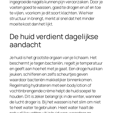
ingegroeide nagels kunnen pijn veroorzaken. Door je
voeten goed te wassen, goed te drogen en af en toe
te vijlen, voorkom je dit soort klachten. Wie hier
structuur in brengt, merkt al snel dat het minder
moeite kost dan het lijkt.
De huid verdient dagelijkse
aandacht
Je huid is het grootste orgaan van je lichaam. Het
beschermt je tegen bacteriën, regelt je temperatuur
en geeft aan hoe het met je gaat. Een droge huid kan
jeuken, schilferen en zelfs scheurtjes geven
waardoor bacteriën makkelijker binnenkomen.
Regelmatig hydrateren met een body lotion of
vochtinbrengende crème helpt de huid soepel te
houden. Dit is zeker belangrijk in de winter, wanneer
de lucht droger is. Bij het wassen is het slim om niet
te heet water te gebruiken. Heet water haalt de
natuurlijke vetten uit je huid weg, waardoor ze