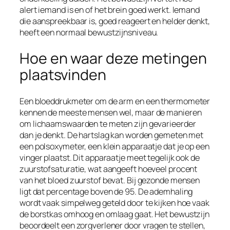
alert iemand is en of het brein goed werkt. Iemand
die aanspreekbaar is, goed reageert en helder denkt,
heeft een normaal bewustzijnsniveau.
Hoe en waar deze metingen
plaatsvinden
Een bloeddrukmeter om de arm en een thermometer
kennen de meeste mensen wel, maar de manieren
om lichaamswaarden te meten zijn gevarieerder
dan je denkt. De hartslag kan worden gemeten met
een polsoxymeter, een klein apparaatje dat je op een
vinger plaatst. Dit apparaatje meet tegelijk ook de
zuurstofsaturatie, wat aangeeft hoeveel procent
van het bloed zuurstof bevat. Bij gezonde mensen
ligt dat percentage boven de 95. De ademhaling
wordt vaak simpelweg geteld door te kijken hoe vaak
de borstkas omhoog en omlaag gaat. Het bewustzijn
beoordeelt een zorgverlener door vragen te stellen,