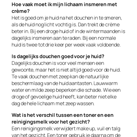
Hoe vaak moet ik mijn lichaam insmeren met
crème?
Het is goed om je huid na het douchen in te smeren,
als de huid nog licht vochtig is. Dan trekt de crème
beter in. Bij een droge huid of in de wintermaanden is
dagelijks insmeren aan te raden. Bij een normale
huid is twee tot drie keer per week vaak voldoende.
Is dagelijks douchen goed voor je huid?
Dagelijks douchen is voor veel mensen een
gewoonte, maar het is niet altijd goed voor de huid.
Te vaak douchen met zeep kan de natuurlijke
beschermlaag van de huid aantasten. Lauwwarm
water en milde zeep beperken die schade. Wie een
droge of gevoelige huid heeft, kan beter niet elke
dag de hele lichaam met zeep wassen.
Wat is het verschil tussen een toner en een
reinigingsmelk voor het gezicht?
Een reinigingsmelk verwijdert make up, vuil en talg
van het gezicht. Een toner gebruik je daarna om de