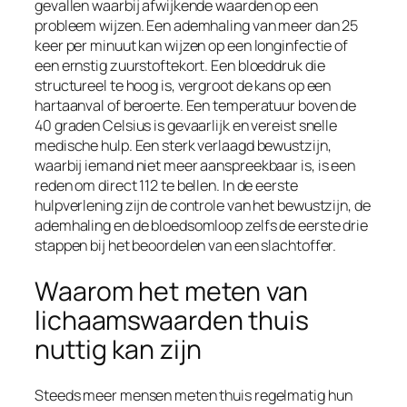
gevallen waarbij afwijkende waarden op een
probleem wijzen. Een ademhaling van meer dan 25
keer per minuut kan wijzen op een longinfectie of
een ernstig zuurstoftekort. Een bloeddruk die
structureel te hoog is, vergroot de kans op een
hartaanval of beroerte. Een temperatuur boven de
40 graden Celsius is gevaarlijk en vereist snelle
medische hulp. Een sterk verlaagd bewustzijn,
waarbij iemand niet meer aanspreekbaar is, is een
reden om direct 112 te bellen. In de eerste
hulpverlening zijn de controle van het bewustzijn, de
ademhaling en de bloedsomloop zelfs de eerste drie
stappen bij het beoordelen van een slachtoffer.
Waarom het meten van
lichaamswaarden thuis
nuttig kan zijn
Steeds meer mensen meten thuis regelmatig hun